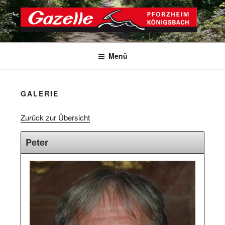
Zum
Inhalt
springen
GAZELLE PFORZHEIM
KÖNIGSBACH E.V.
Menü
GALERIE
Zurück zur Übersicht
Peter