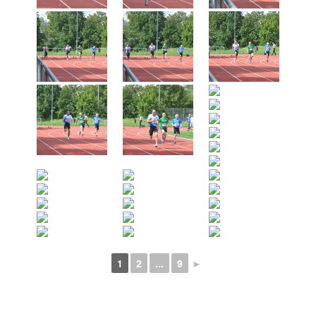
1
2
...
9
►